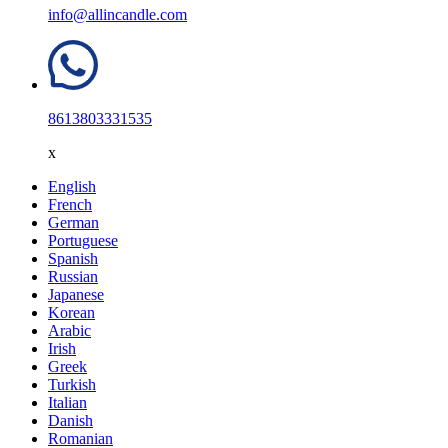
info@allincandle.com
8613803331535
x
English
French
German
Portuguese
Spanish
Russian
Japanese
Korean
Arabic
Irish
Greek
Turkish
Italian
Danish
Romanian