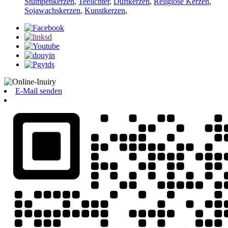
Stumpenkerzen
,
Teelichter
,
Duftkerzen
,
Religiöse Kerzen
,
Sojawachskerzen
,
Kunstkerzen
,
E-Mail senden